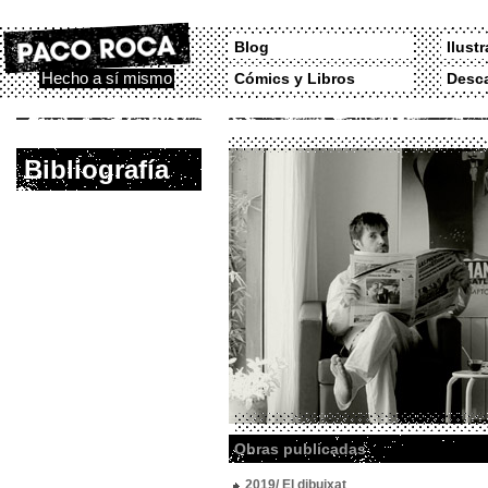
Blog
Ilust
Hecho a sí mismo
Cómics y Libros
Desc
Bibliografía
Obras publicadas
2019/ El dibuixat