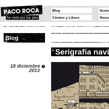
Blog
Ilust
Se viste por los pies
Cómics y Libros
Desc
Blog
Serigrafía nav
18 diciembre
2013