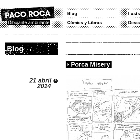
Blog
Ilust
Dibujante ambulante
Cómics y Libros
Desc
Blog
Porca Misery
21 abril
2014