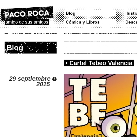
Blog
Ilust
amigo de sus amigos
Cómics y Libros
Desc
Blog
Cartel Tebeo Valencia
29 septiembre
2015