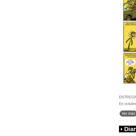
ENTREGA 
En octubr
Ver más
Dia