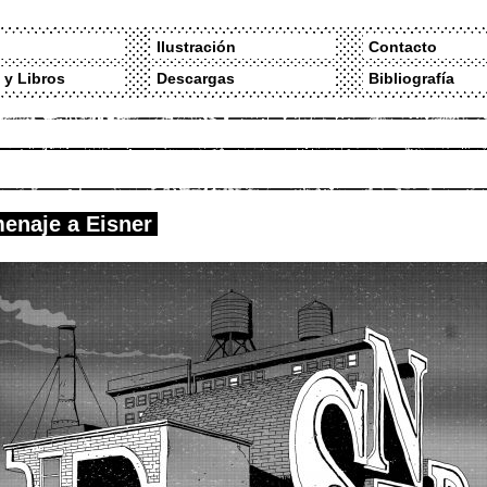
Ilustración
Contacto
 y Libros
Descargas
Bibliografía
enaje a Eisner