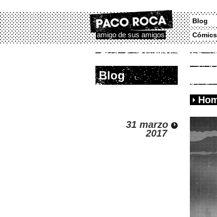
Blog
amigo de sus amigos
Cómics
Blog
Hom
31 marzo
2017