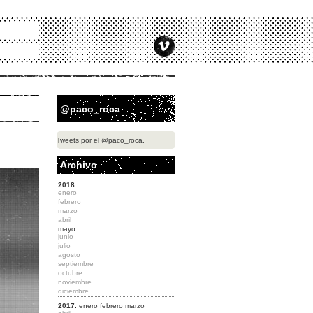
@paco_roca
Tweets por el @paco_roca.
Archivo
2018
:
enero
febrero
marzo
abril
mayo
junio
julio
agosto
septiembre
octubre
noviembre
diciembre
2017
:
enero
febrero
marzo