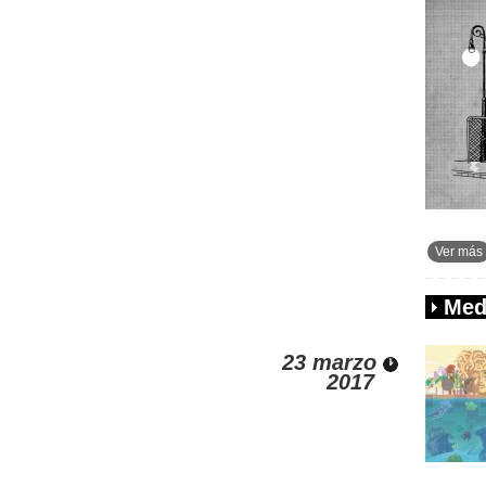
Ver más
Med
23 marzo
2017