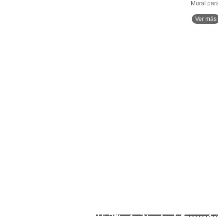
Mural par
Ver más