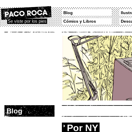
Blog
Ilust
Se viste por los pies
Cómics y Libros
Desc
Blog
Por NY