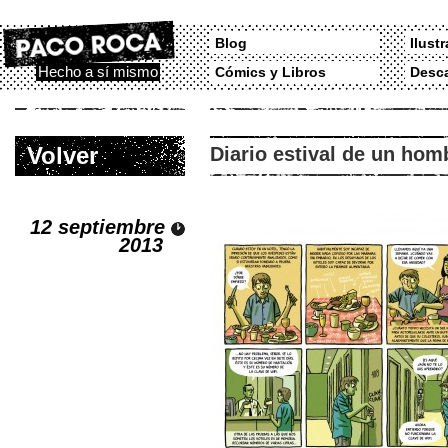
Blog
Ilust
Hecho a sí mismo
Cómics y Libros
Desc
Volver
Diario estival de un hom
12 septiembre
2013