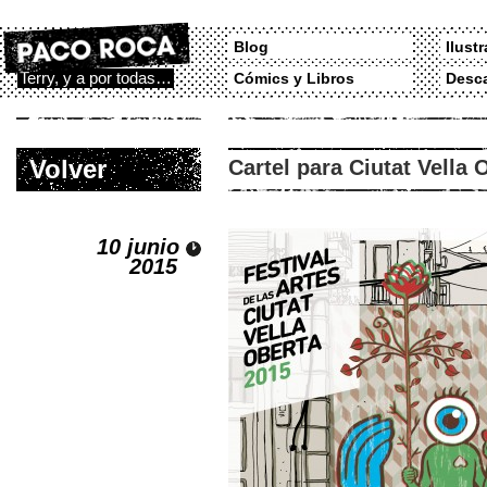
Blog
Ilust
Terry, y a por todas…
Cómics y Libros
Desc
Volver
Cartel para Ciutat Vella 
10 junio
2015